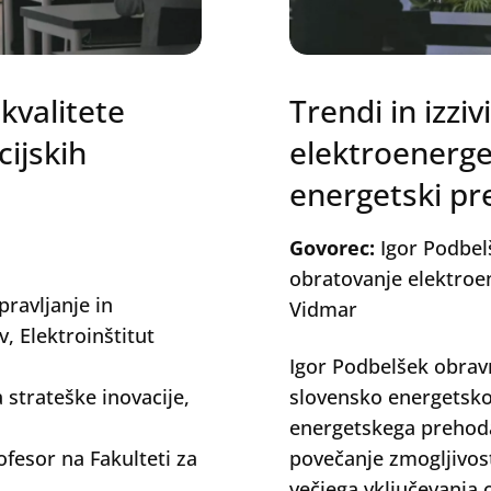
kvalitete
Trendi in izzi
cijskih
elektroenerget
energetski p
Govorec:
Igor Podbelš
obratovanje elektroen
ravljanje in
Vidmar
, Elektroinštitut
Igor Podbelšek obravn
strateške inovacije,
slovensko energetsko
energetskega prehoda
ofesor na Fakulteti za
povečanje zmogljivost
večjega vključevanja o