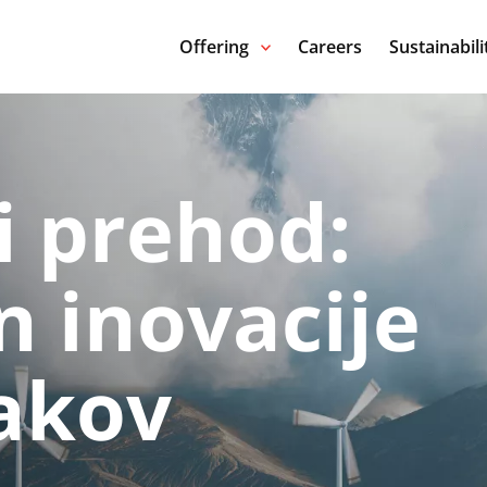
Offering
Careers
Sustainabili
i prehod:
n inovacije
akov