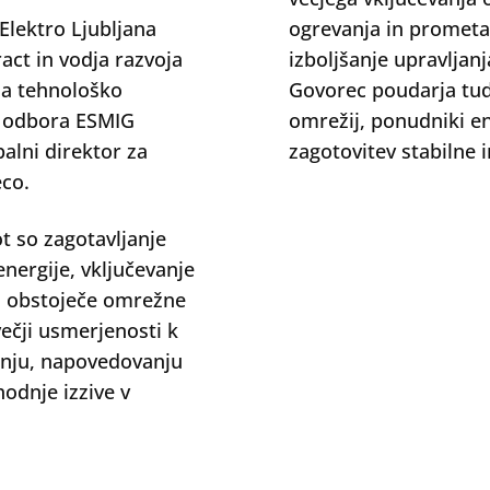
 Elektro Ljubljana
ogrevanja in prometa.
act in vodja razvoja
izboljšanje upravljan
 za tehnološko
Govorec poudarja tud
a odbora ESMIG
omrežij, ponudniki en
alni direktor za
zagotovitev stabilne 
eco.
ot so zagotavljanje
nergije, vključevanje
ba obstoječe omrežne
večji usmerjenosti k
anju, napovedovanju
odnje izzive v