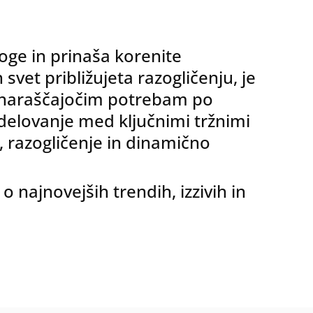
noge in prinaša korenite
svet približujeta razogličenju, je
iti naraščajočim potrebam po
odelovanje med ključnimi tržnimi
, razogličenje in dinamično
o najnovejših trendih, izzivih in