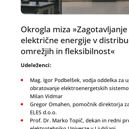
Okrogla miza »Zagotavljanje 
električne energije v distribu
omrežjih in fleksibilnost«
Udeleženci:
Mag. Igor Podbelšek, vodja oddelka za up
obratovanje elektroenergetskih sistemov
Milan Vidmar
Gregor Omahen, pomočnik direktorja za 
ELES d.o.o.
Prof. Dr. Marko Topič, dekan in redni pr
elektrotehniko Univerze v Ljubljani