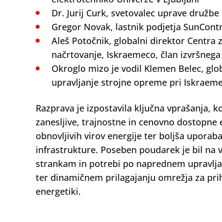
Dr. Jurij Curk, svetovalec uprave družbe
Gregor Novak, lastnik podjetja SunContr
Aleš Potočnik, globalni direktor Centra
načrtovanje, Iskraemeco, član izvršneg
Okroglo mizo je vodil Klemen Belec, glob
upravljanje strojne opreme pri Iskraem
Razprava je izpostavila ključna vprašanja, k
zanesljive, trajnostne in cenovno dostopne e
obnovljivih virov energije ter boljša upora
infrastrukture. Poseben poudarek je bil na 
strankam in potrebi po naprednem upravlj
ter dinamičnem prilagajanju omrežja za prih
energetiki.