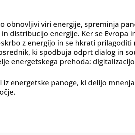
o obnovljivi viri energije, spreminja pa
 distribucijo energije. Ker se Evropa in 
o oskrbo z energijo in se hkrati prilagod
osrednik, ki spodbuja odprt dialog in s
lje energetskega prehoda: digitalizacijo
ki iz energetske panoge, ki delijo mnenja 
očje.