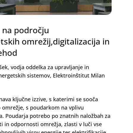
vi na področju
skih omrežij,digitalizacija in
rehod
ek, vodja oddelka za upravljanje in
ergetskih sistemov, Elektroinštitut Milan
ava ključne izzive, s katerimi se sooča
 omrežje, s poudarkom na vplivu
. Poudarja potrebo po znatnih naložbah za
i in odpornosti omrežja, zlasti v luči vse
bnovljivih virov energije ter elektrifikacije