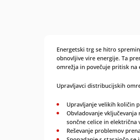
Energetski trg se hitro spremin
obnovljive vire energije. Ta pr
omrežja in povečuje pritisk na 
Upravljavci distribucijskih omre
Upravljanje velikih količin
Obvladovanje vključevanja r
sončne celice in električna 
Reševanje problemov prena
Spopadanje s starajočo se i