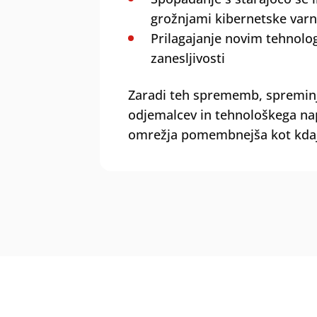
grožnjami kibernetske varn
Prilagajanje novim tehnolog
zanesljivosti
Zaradi teh sprememb, spreminj
odjemalcev in tehnološkega nap
omrežja pomembnejša kot kdaj 