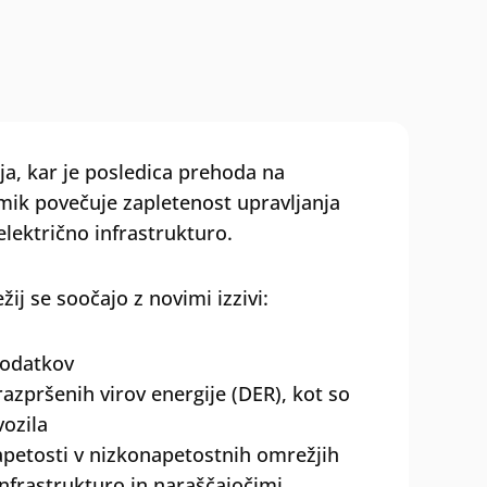
ja, kar je posledica prehoda na
emik povečuje zapletenost upravljanja
električno infrastrukturo.
žij se soočajo z novimi izzivi:
 podatkov
azpršenih virov energije (DER), kot so
vozila
petosti v nizkonapetostnih omrežjih
nfrastrukturo in naraščajočimi