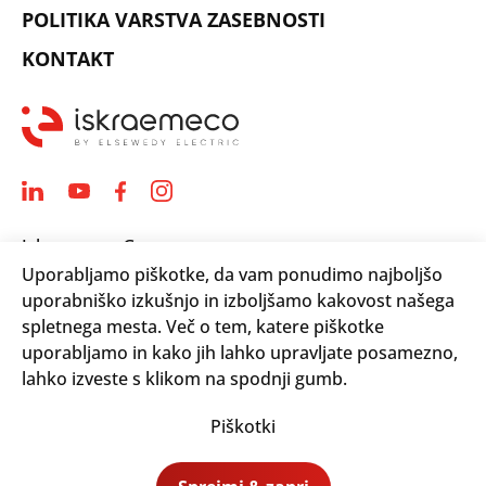
POLITIKA VARSTVA ZASEBNOSTI
KONTAKT
Iskraemeco Group
Uporabljamo piškotke, da vam ponudimo najboljšo
Savska loka 4
uporabniško izkušnjo in izboljšamo kakovost našega
4000 Kranj, Slovenija
spletnega mesta. Več o tem, katere piškotke
Telephone: +(386) 4 206 4000
uporabljamo in kako jih lahko upravljate posamezno,
Email:
info@iskraemeco.com
lahko izveste s klikom na spodnji gumb.
Piškotki
© 2026. Iskraemeco Group All rights reserved.