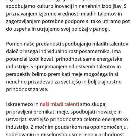
spodbujamo kulturo inovacij in nenehnih izboljšav. S
priznavanjem izjemne vrednosti mladih talentov in
zagotavljanjem potrebne podpore si tako utiramo pot
do uspeha in utrjujemo svoj položaj v panogi.
Pomen naše predanosti spodbujanju mladih talentov
daleč presega individualno rast posameznika. Ima
potencial izoblikovati prihodnost same energetske
industrije. S sprejemanjem edinstvenih talentov in
perspektiv želimo premikati meje mogočega in si
nenehno prizadevati za svetlejšo in bolj trajnostno
prihodnost za vse.
Iskraemeco in
naši mladi talenti
smo skupaj
pripravljeni premikati meje, spodbujati inovacije in
ustvarjati svetlejšo prihodnost za celotno energetsko
industrijo. Z močnim poudarkom na opolnomočenju,
sodelovanju in miselnostjo usmerjeno v prihodnost,