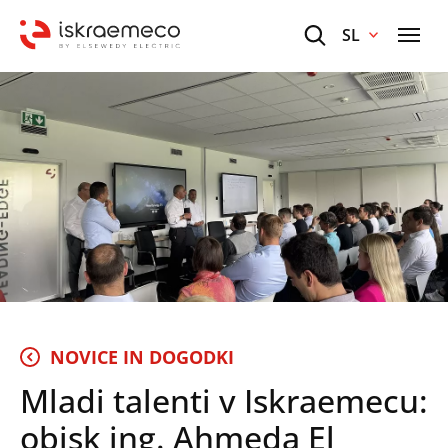
SL
NOVICE IN DOGODKI
Mladi talenti v Iskraemecu:
obisk ing. Ahmeda El