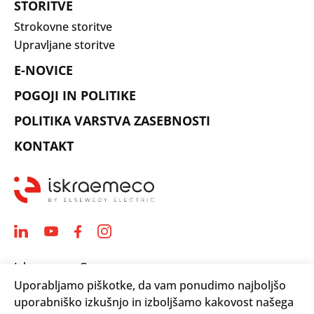
STORITVE
Strokovne storitve
Upravljane storitve
E-NOVICE
POGOJI IN POLITIKE
POLITIKA VARSTVA ZASEBNOSTI
KONTAKT
Iskraemeco Group
Uporabljamo piškotke, da vam ponudimo najboljšo
Savska loka 4
uporabniško izkušnjo in izboljšamo kakovost našega
4000 Kranj, Slovenija