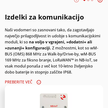
Izdelki za komunikacijo
Search
Oddaj
Naši vodomeri so zasnovani tako, da zagotavljajo
največjo prilagodljivost in udobje s komunikacijskimi
moduli, ki so
na voljo v vgrajeni, »dodatni« ali
»zunanji« konfiguraciji.
Z možnostmi, kot so wM-
BUS (OMS) 868 MHz za Walk-by/Drive-by, wM-BUS
169 MHz za fiksno branje, LoRaWAN™ in NB-IoT, se
vsak modul ponaša z več kot 10-letno življenjsko
dobo baterije in stopnjo zaščite IP68.
PREBERITE VEČ