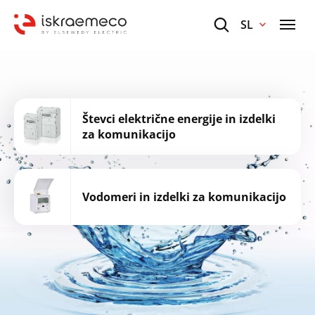
SL
Števci električne energije in izdelki
za komunikacijo
Vodomeri in izdelki za komunikacijo