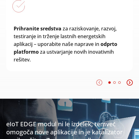
Prihranite sredstva
za raziskovanje, razvoj,
testiranje in trženje lastnih energetskih
aplikacij – uporabite naše naprave in
odprto
platformo
za ustvarjanje novih inovativnih
rešitev.
eIoT EDGE modul ni le izdelek, temveč
omogoča nove aplikacije in je katalizator