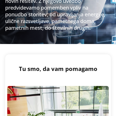
novih rešitev. Z njegovo uvedbo
predvidevamo pomemben vpliv na
ponudbo storitev; od upravljanja energije,
ulične razsvetljave, pametnega doma,
pametnih mest, do številnih drugih.
Tu smo, da vam pomagamo