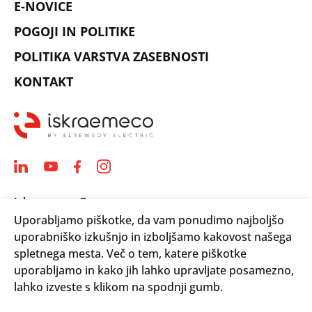
E-NOVICE
POGOJI IN POLITIKE
POLITIKA VARSTVA ZASEBNOSTI
KONTAKT
Iskraemeco Group
Uporabljamo piškotke, da vam ponudimo najboljšo
Savska loka 4
uporabniško izkušnjo in izboljšamo kakovost našega
4000 Kranj, Slovenija
spletnega mesta. Več o tem, katere piškotke
Telephone: +(386) 4 206 4000
uporabljamo in kako jih lahko upravljate posamezno,
Email:
info@iskraemeco.com
lahko izveste s klikom na spodnji gumb.