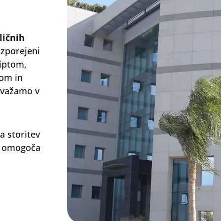
ličnih
azporejeni
giptom,
nom in
izvažamo v
a storitev
am omogoča