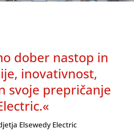
mo dober nastop in
je, inovativnost,
n svoje prepričanje
lectric.«
jetja Elsewedy Electric