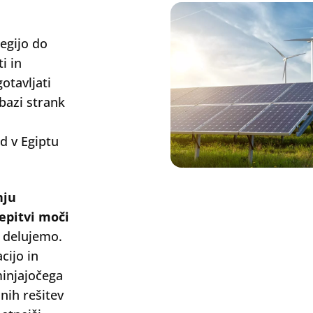
tegijo do
i in
gotavljati
bazi strank
od v Egiptu
nju
epitvi moči
h delujemo.
cijo in
minjajočega
lnih rešitev