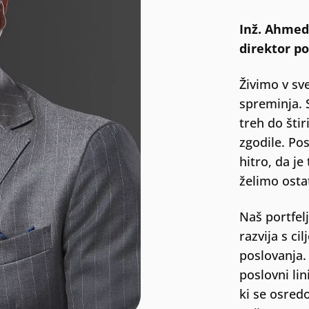
Inž. Ahmed 
direktor po
Živimo v sv
spreminja. 
treh do štir
zgodile. Po
hitro, da je
želimo osta
Naš portfelj
razvija s ci
poslovanja. 
poslovni lin
ki se osred