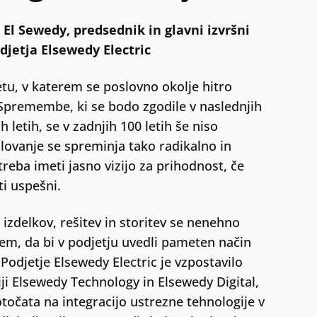
El Sewedy, predsednik in glavni izvršni
djetja Elsewedy Electric
etu, v katerem se poslovno okolje hitro
Spremembe, ki se bodo zgodile v naslednjih
ih letih, se v zadnjih 100 letih še niso
slovanje se spreminja tako radikalno in
 treba imeti jasno vizijo za prihodnost, če
ti uspešni.
 izdelkov, rešitev in storitev se nenehno
ljem, da bi v podjetju uvedli pameten način
Podjetje Elsewedy Electric je vzpostavilo
iji Elsewedy Technology in Elsewedy Digital,
otočata na integracijo ustrezne tehnologije v