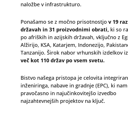
naložbe v infrastrukturo.
Ponašamo se z močno prisotnostjo
v 19 raz
državah in 31 proizvodnimi obrati,
ki so r
po afriških in azijskih državah, vključno z E
Alžirijo, KSA, Katarjem, Indonezijo, Pakista
Tanzanijo. Širok nabor vrhunskih izdelkov 
več kot 110 držav po vsem svetu.
Bistvo našega pristopa je celovita integriran
inženiringa, nabave in gradnje (EPC), ki n
pravočasno in najučinkovitejšo izvedbo
najzahtevnejših projektov na ključ.