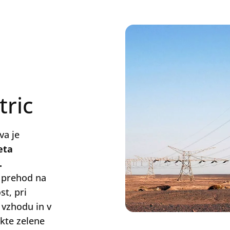
tric
va je
eta
.
i prehod na
t, pri
 vzhodu in v
ekte zelene