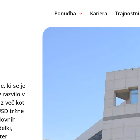
Ponudba
Kariera
Trajnostni
, ki se je
 razvilo v
 z več kot
USD tržne
lovnih
delki,
ter