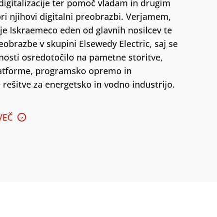
digitalizacije ter pomoč vladam in drugim
Oddaj
ri njihovi digitalni preobrazbi. Verjamem,
tje Iskraemeco eden od glavnih nosilcev te
eobrazbe v skupini Elsewedy Electric, saj se
nosti osredotočilo na pametne storitve,
latforme, programsko opremo in
e rešitve za energetsko in vodno industrijo.
VEČ