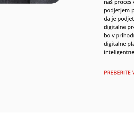
naš proces 
podjetjem p
da je podje
digitalne pr
bo v prihod
digitalne p
inteligentn
PREBERITE 