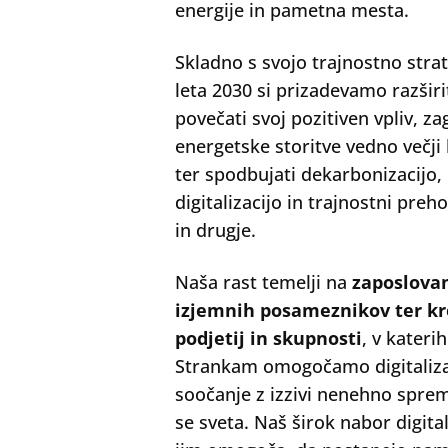
energije in pametna mesta.
Skladno s svojo trajnostno stra
leta 2030 si prizadevamo razširit
povečati svoj pozitiven vpliv, za
energetske storitve vedno večji 
ter spodbujati dekarbonizacijo,
digitalizacijo in trajnostni preh
in drugje.
Naša rast temelji na
zaposlova
izjemnih posameznikov ter kr
podjetij in skupnosti
, v kateri
Strankam omogočamo digitaliza
soočanje z izzivi nenehno spre
se sveta. Naš širok nabor digita