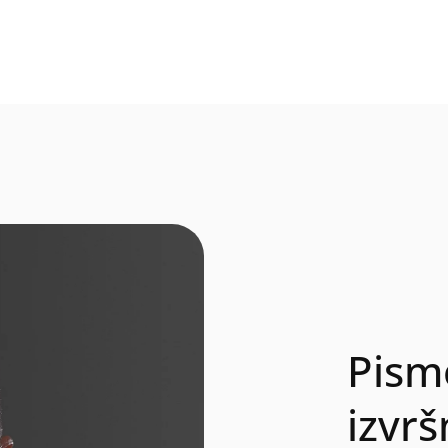
Pism
izvrš