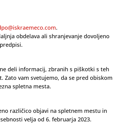
dpo@iskraemeco.com
.
ljnja obdelava ali shranjevanje dovoljeno
predpisi.
 deli informacij, zbranih s piškotki s teh
st. Zato vam svetujemo, da se pred obiskom
mezna spletna mesta.
eno različico objavi na spletnem mestu in
sebnosti velja od 6. februarja 2023.