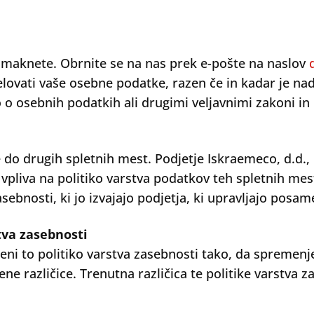
 umaknete. Obrnite se na nas prek e-pošte na naslov
ovati vaše osebne podatke, razen če in kadar je nada
 o osebnih podatkih ali drugimi veljavnimi zakoni in 
o drugih spletnih mest. Podjetje Iskraemeco, d.d., ne
pliva na politiko varstva podatkov teh spletnih me
asebnosti, ki jo izvajajo podjetja, ki upravljajo posa
tva zasebnosti
ni to politiko varstva zasebnosti tako, da spremenj
 različice. Trenutna različica te politike varstva za