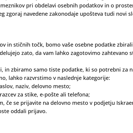
sameznikov pri obdelavi osebnih podatkov in o proste
leg zgoraj navedene zakonodaje upošteva tudi novi s
ov in stičnih točk, bomo vaše osebne podatke zbirali 
bdelujejo zato, da vam lahko zagotovimo zahtevano s
, in zbiramo samo tiste podatke, ki so potrebni za n
o, lahko razvrstimo v naslednje kategorije:
naslov, naziv, delovno mesto;
azcev za stike, e-pošte ali telefona;
som, če se prijavite na delovno mesto v podjetju Iskr
ste oddali prijavo.