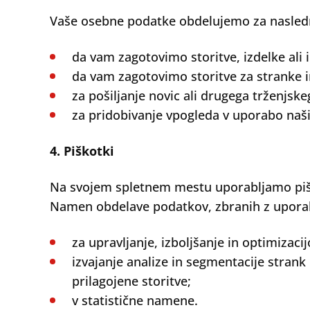
Vaše osebne podatke obdelujemo za nasled
da vam zagotovimo storitve, izdelke ali in
da vam zagotovimo storitve za stranke 
za pošiljanje novic ali drugega trženjske
za pridobivanje vpogleda v uporabo naših
4. Piškotki
Na svojem spletnem mestu uporabljamo piško
Namen obdelave podatkov, zbranih z uporabo
za upravljanje, izboljšanje in optimizac
izvajanje analize in segmentacije strank 
Search
prilagojene storitve;
v statistične namene.