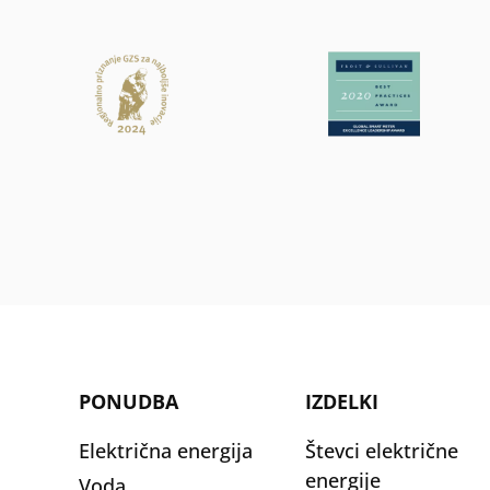
PONUDBA
IZDELKI
Električna energija
Števci električne
energije
Voda