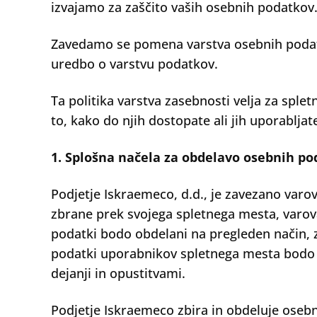
izvajamo za zaščito vaših osebnih podatkov
Zavedamo se pomena varstva osebnih podatk
uredbo o varstvu podatkov.
Ta politika varstva zasebnosti velja za sple
to, kako do njih dostopate ali jih uporablja
1. Splošna načela za obdelavo osebnih p
Podjetje Iskraemeco, d.d., je zavezano varo
zbrane prek svojega spletnega mesta, varova
podatki bodo obdelani na pregleden način,
podatki uporabnikov spletnega mesta bodo ra
dejanji in opustitvami.
Podjetje Iskraemeco zbira in obdeluje oseb