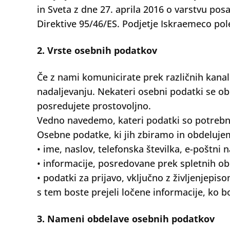
in Sveta z dne 27. aprila 2016 o varstvu po
Direktive 95/46/ES. Podjetje Iskraemeco po
2. Vrste osebnih podatkov
Če z nami komunicirate prek različnih kanal
nadaljevanju. Nekateri osebni podatki se o
posredujete prostovoljno.
Vedno navedemo, kateri podatki so potrebni
Osebne podatke, ki jih zbiramo in obdelujem
• ime, naslov, telefonska številka, e-poštni 
• informacije, posredovane prek spletnih obr
• podatki za prijavo, vključno z življenjepi
s tem boste prejeli ločene informacije, ko bo
3. Nameni obdelave osebnih podatkov