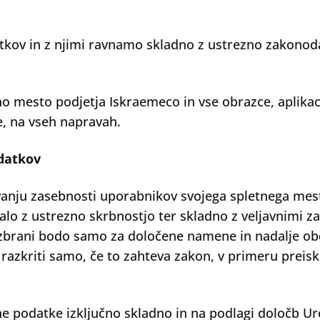
.
ov in z njimi ravnamo skladno z ustrezno zakonoda
tno mesto podjetja Iskraemeco in vse obrazce, aplikaci
te, na vseh napravah.
odatkov
vanju zasebnosti uporabnikov svojega spletnega mest
lo z ustrezno skrbnostjo ter skladno z veljavnimi zak
 zbrani bodo samo za določene namene in nadalje ob
zkriti samo, če to zahteva zakon, v primeru preiskav
ne podatke izključno skladno in na podlagi določb 