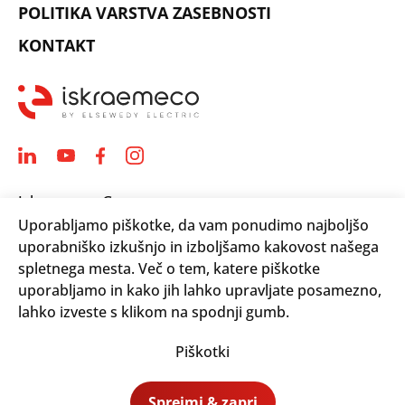
POLITIKA VARSTVA ZASEBNOSTI
KONTAKT
Iskraemeco Group
Uporabljamo piškotke, da vam ponudimo najboljšo
Savska loka 4
uporabniško izkušnjo in izboljšamo kakovost našega
4000 Kranj, Slovenija
spletnega mesta. Več o tem, katere piškotke
Telephone: +(386) 4 206 4000
uporabljamo in kako jih lahko upravljate posamezno,
Email:
info@iskraemeco.com
lahko izveste s klikom na spodnji gumb.
Piškotki
© 2026. Iskraemeco Group All rights reserved.
Sprejmi & zapri