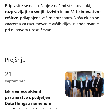
Pripravite se na srečanje z našimi strokovnjaki,
razpravljajte o svojih izzivih
in
poiščite inovativne
rešitve
, prilagojene vašim potrebam. Naša ekipa se
zavzema za razumevanje vaših ciljev in sodelovanje
pri njihovem uresničevanju.
Prejšnje
21
september
Iskraemeco sklenil
Search
partnerstvo s podjetjem
Oddaj
DataThings z namenom