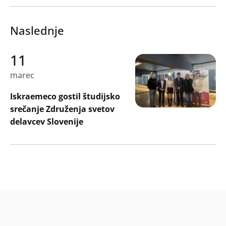
Naslednje
11
Search
marec
Oddaj
Iskraemeco gostil študijsko
srečanje Združenja svetov
delavcev Slovenije