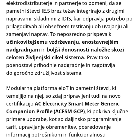
elektrodistributerje in partnerje to pomeni, da se
pametni števci IE.5 brez težav integrirajo z drugimi
napravami, skladnimi z IDIS, kar odpravlja potrebo po
prilagoditvah ali obsežnem testiranju ob uvajanju ali
zamenjavi naprav. To neposredno prispeva k
učinkovitejšemu vzdrževanju, enostavnejšim
nadgradnjam
in
boljši donosnosti naložbe skozi
celoten življenjski cikel sistema.
Prav tako
poenostavi prihodnje nadgradnje in zagotavlja
dolgoročno združljivost sistema.
Modularna platforma eIoT in pametni števci, ki
temeljijo na njej, so zdaj pripravljeni tudi na novo
certifikacijo
AC Electricity Smart Meter Generic
Companion Profile (ACESM GCP)
, ki pokriva ključne
primere uporabe, kot so daljinsko programiranje
tarif, upravljanje obremenitev, posredovanje
informacij potrošnikom in funkcionalnosti