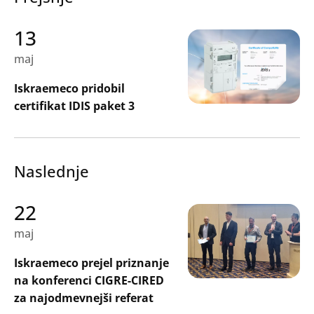
Search
Oddaj
13
maj
Iskraemeco pridobil
certifikat IDIS paket 3
Naslednje
22
maj
Iskraemeco prejel priznanje
na konferenci CIGRE-CIRED
za najodmevnejši referat