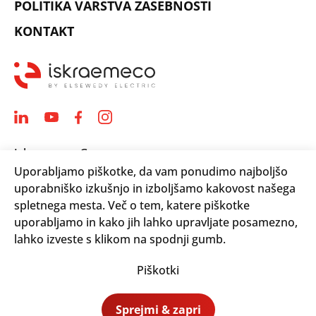
POLITIKA VARSTVA ZASEBNOSTI
KONTAKT
Iskraemeco Group
Uporabljamo piškotke, da vam ponudimo najboljšo
Savska loka 4
uporabniško izkušnjo in izboljšamo kakovost našega
4000 Kranj, Slovenija
spletnega mesta. Več o tem, katere piškotke
Telephone: +(386) 4 206 4000
uporabljamo in kako jih lahko upravljate posamezno,
Email:
info@iskraemeco.com
lahko izveste s klikom na spodnji gumb.
Piškotki
© 2026. Iskraemeco Group All rights reserved.
Sprejmi & zapri