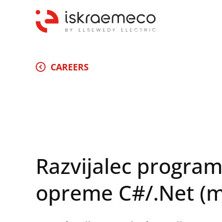
CAREERS
Razvijalec progra
opreme C#/.Net (m