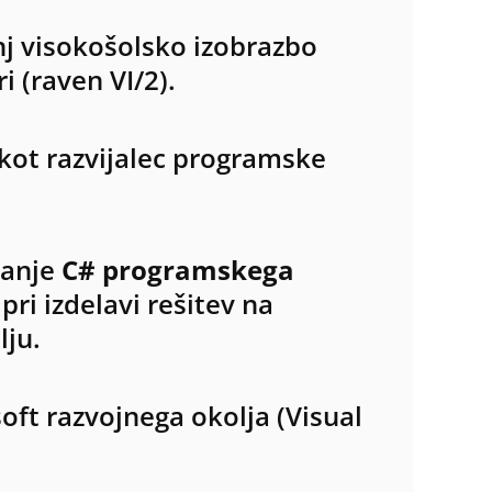
j visokošolsko izobrazbo
 (raven VI/2).
j kot razvijalec programske
vanje
C# programskega
pri izdelavi rešitev na
ju.
ft razvojnega okolja (Visual