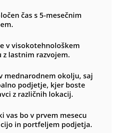
oločen čas s 5-mesečnim
jem.
je v visokotehnološkem
 z lastnim razvojem.
o v mednarodnem okolju, saj
alno podjetje, kjer boste
ci z različnih lokacij.
 ki vas bo v prvem mesecu
cijo in portfeljem podjetja.