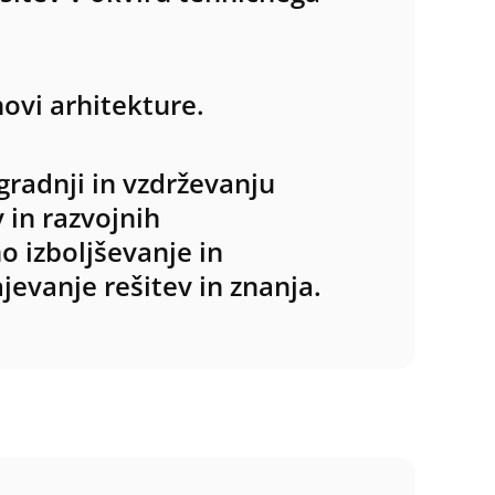
novi arhitekture.
gradnji in vzdrževanju
 in razvojnih
 izboljševanje in
evanje rešitev in znanja.