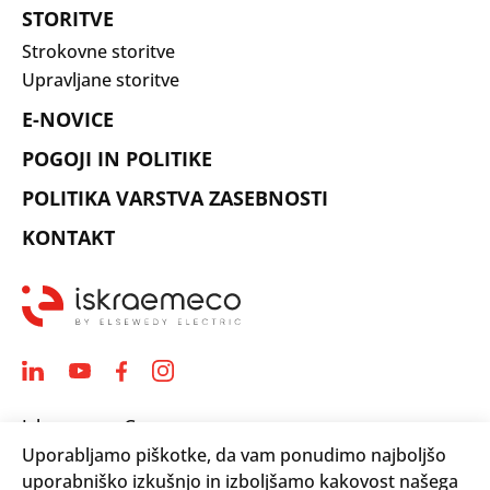
STORITVE
Strokovne storitve
Upravljane storitve
E-NOVICE
POGOJI IN POLITIKE
POLITIKA VARSTVA ZASEBNOSTI
KONTAKT
Iskraemeco Group
Uporabljamo piškotke, da vam ponudimo najboljšo
Savska loka 4
uporabniško izkušnjo in izboljšamo kakovost našega
4000 Kranj, Slovenija