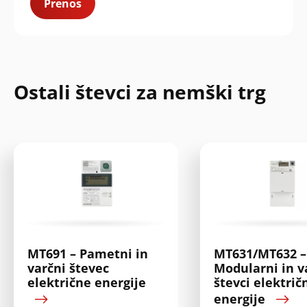
Prenos
Search
Oddaj
Ostali števci za nemški trg
MT691 – Pametni in
MT631/MT632 –
varčni števec
Modularni in v
električne energije
števci električ
energije