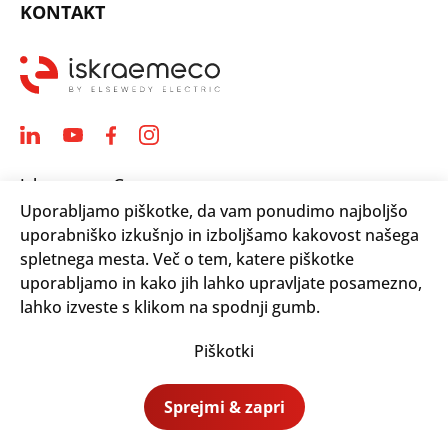
KONTAKT
Iskraemeco Group
Uporabljamo piškotke, da vam ponudimo najboljšo
Savska loka 4
uporabniško izkušnjo in izboljšamo kakovost našega
4000 Kranj, Slovenija
spletnega mesta. Več o tem, katere piškotke
Telephone: +(386) 4 206 4000
uporabljamo in kako jih lahko upravljate posamezno,
Email:
info@iskraemeco.com
lahko izveste s klikom na spodnji gumb.
Piškotki
© 2026. Iskraemeco Group All rights reserved.
Sprejmi & zapri