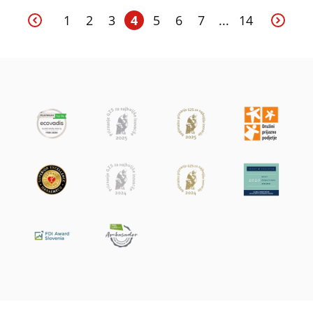
1
2
3
4
5
6
7
...
14
Nazaj
Napre