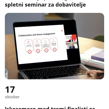
Oddaj
spletni seminar za dobavitelje
17
oktober
Iskraemeco med tremi finalisti za