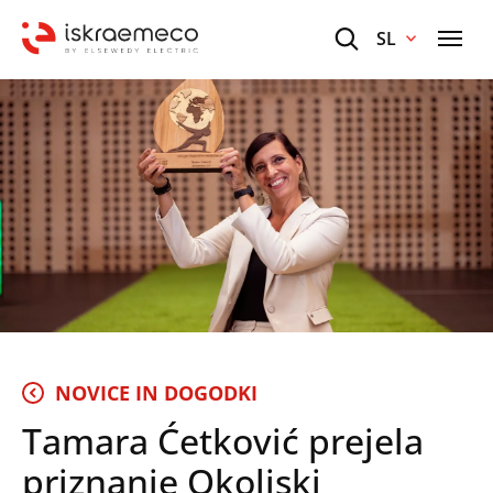
SL
NOVICE IN DOGODKI
Tamara Ćetković prejela
priznanje Okoljski