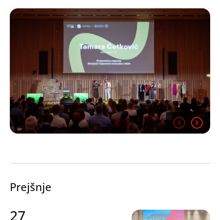
Prejšnje
27
Search