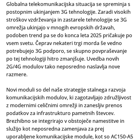
Globalna telekomunikacijska situacija se spreminja s
postopnim ukinjanjem 3G tehnologije. Zaradi visokih
stroškov vzdrževanja in zastarele tehnologije se 3G
omrežja ukinjajo v mnogih evropskih državah,
podoben trend pa se do konca leta 2025 pričakuje po
vsem svetu. Čeprav nekateri trgi morda še vedno
potrebujejo 3G podporo, se skupno povpraševanje
po tej tehnologiji hitro zmanjšuje. Uvedba novih
2G/4G modulov tako neposredno naslavlja nove
razmere.
Novi moduli so del naše strategije stalnega razvoja
komunikacijskih modulov, ki zagotavljajo združljivost
z modernimi celičnimi omrežji in zanesljiv prenos
podatkov za infrastrukturo pametnih števcev.
Brezhibno se integrirajo v obstoječe namestitve in
služijo kot neposredna zamenjava za prej
uporabljene komunikacijske module, kot so AC150-A5