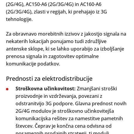
(2G/4G), AC150-A6 (2G/3G/4G) in AC160-A6
(2G/3G/4G), zlasti v regijah, ki prehajajo iz 3G
tehnologije.
Za obravnavo morebitnih izzivov z jakostjo signala na
nekaterih lokacijah ponujamo tudi združljive
antenske sklope, ki se lahko uporabijo za izboljšanje
prenosa signala in zagotovitev optimalne
komunikacije podatkov.
Prednosti za elektrodistribucije
Stroškovna učinkovitost:
Zmanjšani stroški
proizvodnje in vzdrževanja, povezani z
odstranitvijo 3G podpore. Glavna prednost novih
2G/4G modulov je stroškovno učinkovitejša
komunikacijska rešitev za namestitve pametnih
števcev. Čeprav je končna cena odvisna od
posameznih prodajnih strategij, ti moduli