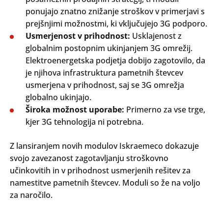
ponujajo znatno znižanje stroškov v primerjavi s
prejšnjimi možnostmi, ki vključujejo 3G podporo.
Usmerjenost v prihodnost:
Usklajenost z
globalnim postopnim ukinjanjem 3G omrežij.
Elektroenergetska podjetja dobijo zagotovilo, da
je njihova infrastruktura pametnih števcev
usmerjena v prihodnost, saj se 3G omrežja
globalno ukinjajo.
Široka možnost uporabe:
Primerno za vse trge,
kjer 3G tehnologija ni potrebna.
Search
Z lansiranjem novih modulov Iskraemeco dokazuje
Oddaj
svojo zavezanost zagotavljanju stroškovno
učinkovitih in v prihodnost usmerjenih rešitev za
namestitve pametnih števcev. Moduli so že na voljo
za naročilo.