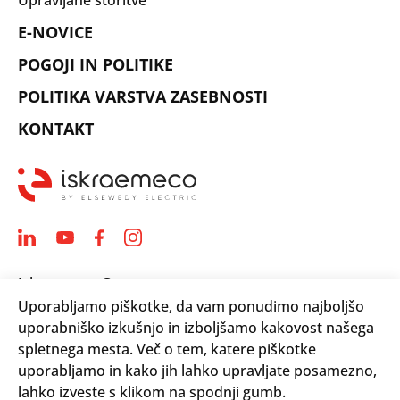
E-NOVICE
POGOJI IN POLITIKE
POLITIKA VARSTVA ZASEBNOSTI
KONTAKT
Iskraemeco Group
Uporabljamo piškotke, da vam ponudimo najboljšo
Savska loka 4
uporabniško izkušnjo in izboljšamo kakovost našega
4000 Kranj, Slovenija
spletnega mesta. Več o tem, katere piškotke
Telephone: +(386) 4 206 4000
uporabljamo in kako jih lahko upravljate posamezno,
Email:
info@iskraemeco.com
lahko izveste s klikom na spodnji gumb.