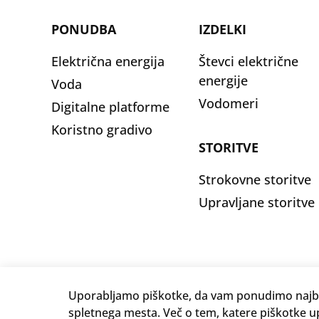
PONUDBA
IZDELKI
Električna energija
Števci električne
energije
Voda
Vodomeri
Digitalne platforme
Koristno gradivo
STORITVE
Strokovne storitve
Upravljane storitve
Uporabljamo piškotke, da vam ponudimo najbo
spletnega mesta. Več o tem, katere piškotke u
© 2026. Iskraemeco Group All rights reserved.