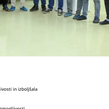
ivosti in izboljšala
zmogljivosti.