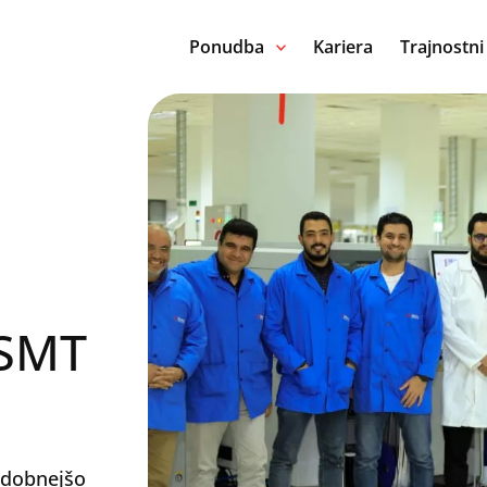
Ponudba
Kariera
Trajnostni
 SMT
odobnejšo