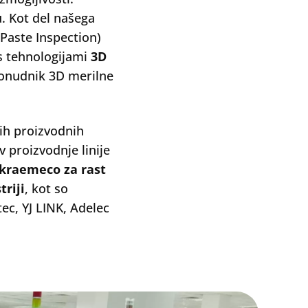
. Kot del našega
Paste Inspection)
 s tehnologijami
3D
ponudnik 3D merilne
ših proizvodnih
 proizvodnje linije
skraemeco za rast
triji
, kot so
c, YJ LINK, Adelec