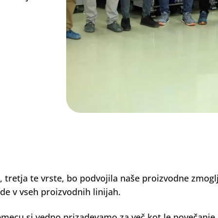
a, tretja te vrste, bo podvojila naše proizvodne zmoglj
de v vseh proizvodnih linijah.
emecu si vedno prizadevamo za več kot le povečanje 