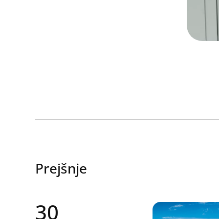
Search
Prejšnje
30