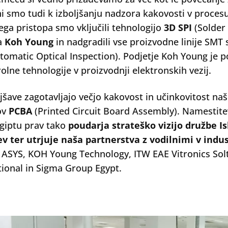
i smo tudi k izboljšanju nadzora kakovosti v procesu
ega pristopa smo vključili tehnologijo
3D SPI
(Solder 
a
Koh Young
in nadgradili vse proizvodne linije SMT
tomatic Optical Inspection). Podjetje Koh Young je 
rolne tehnologije v proizvodnji elektronskih vezij.
ljšave zagotavljajo večjo kakovost in učinkovitost na
ov
PCBA
(Printed Circuit Board Assembly). Namestitev
giptu prav tako
poudarja strateško vizijo družbe I
tev ter utrjuje naša partnerstva z vodilnimi v indus
ASYS, KOH Young Technology, ITW EAE Vitronics Solte
tional in Sigma Group Egypt.