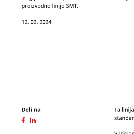
proizvodno linijo SMT.
12. 02. 2024
Deli na
Ta linij
standar
V Iskra