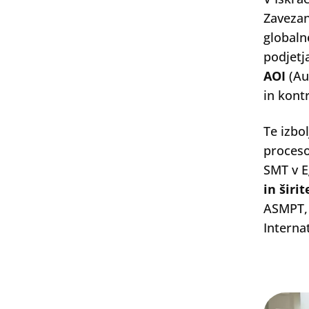
Zavezan
globaln
podjetj
AOI
(Au
in kont
Te izbo
proces
SMT v E
in širi
ASMPT, 
Interna