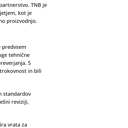
partnerstvo. TNB je
etjem, kot je
lno proizvodnjo.
me predvsem
roge tehnične
reverjanja. S
rokovnost in bili
ih standardov
ni reviziji,
ra vrata za