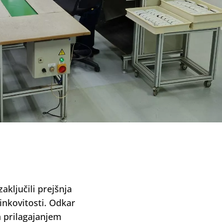
ključili prejšnja
činkovitosti. Odkar
n prilagajanjem