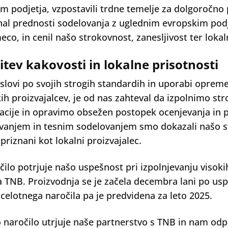
m podjetja, vzpostavili trdne temelje za dolgoročno 
al prednosti sodelovanja z uglednim evropskim podj
eco, in cenil našo strokovnost, zanesljivost ter loka
itev kakovosti in lokalne prisotnosti
 slovi po svojih strogih standardih in uporabi opre
ih proizvajalcev, je od nas zahteval da izpolnimo st
kacije in opravimo obsežen postopek ocenjevanja in p
vanjem in tesnim sodelovanjem smo dokazali našo st
priznani kot lokalni proizvajalec.
čilo potrjuje našo uspešnost pri izpolnjevanju visok
a TNB. Proizvodnja se je začela decembra lani po uspeš
celotnega naročila pa je predvidena za leto 2025.
 naročilo utrjuje naše partnerstvo s TNB in nam odpi