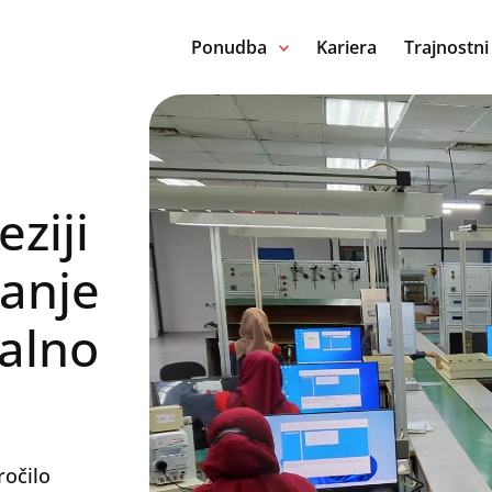
Ponudba
Kariera
Trajnostni
ziji
vanje
kalno
ročilo