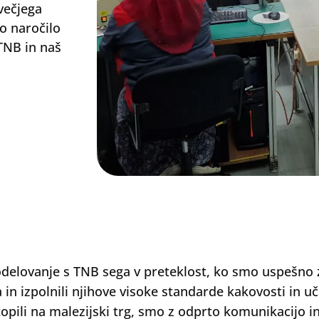
večjega
To naročilo
TNB in naš
delovanje s TNB sega v preteklost, ko smo uspešno za
a in izpolnili njihove visoke standarde kakovosti in u
opili na malezijski trg, smo z odprto komunikacijo i