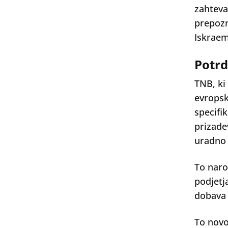
zahteva
prepozn
Iskraem
Potrd
TNB, ki
evropsk
specifi
prizade
uradno 
To naro
podjetj
dobava 
To novo