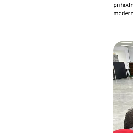
prihodn
moderni