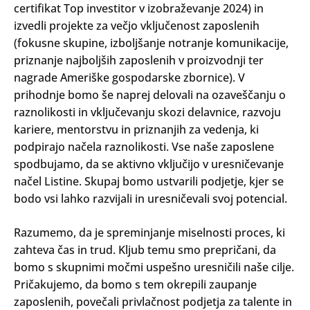
certifikat Top investitor v izobraževanje 2024) in
izvedli projekte za večjo vključenost zaposlenih
(fokusne skupine, izboljšanje notranje komunikacije,
priznanje najboljših zaposlenih v proizvodnji ter
nagrade Ameriške gospodarske zbornice). V
prihodnje bomo še naprej delovali na ozaveščanju o
raznolikosti in vključevanju skozi delavnice, razvoju
kariere, mentorstvu in priznanjih za vedenja, ki
podpirajo načela raznolikosti. Vse naše zaposlene
spodbujamo, da se aktivno vključijo v uresničevanje
načel Listine. Skupaj bomo ustvarili podjetje, kjer se
bodo vsi lahko razvijali in uresničevali svoj potencial.
Razumemo, da je spreminjanje miselnosti proces, ki
zahteva čas in trud. Kljub temu smo prepričani, da
bomo s skupnimi močmi uspešno uresničili naše cilje.
Pričakujemo, da bomo s tem okrepili zaupanje
zaposlenih, povečali privlačnost podjetja za talente in