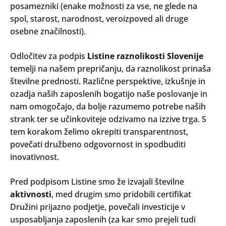
posamezniki (enake možnosti za vse, ne glede na
spol, starost, narodnost, veroizpoved ali druge
osebne značilnosti).
Odločitev za podpis
Listine raznolikosti Slovenije
temelji na našem prepričanju, da raznolikost prinaša
številne prednosti. Različne perspektive, izkušnje in
ozadja naših zaposlenih bogatijo naše poslovanje in
nam omogočajo, da bolje razumemo potrebe naših
strank ter se učinkoviteje odzivamo na izzive trga. S
tem korakom želimo okrepiti transparentnost,
povečati družbeno odgovornost in spodbuditi
inovativnost.
Pred podpisom Listine smo že izvajali številne
aktivnosti
, med drugim smo pridobili certifikat
Družini prijazno podjetje, povečali investicije v
usposabljanja zaposlenih (za kar smo prejeli tudi