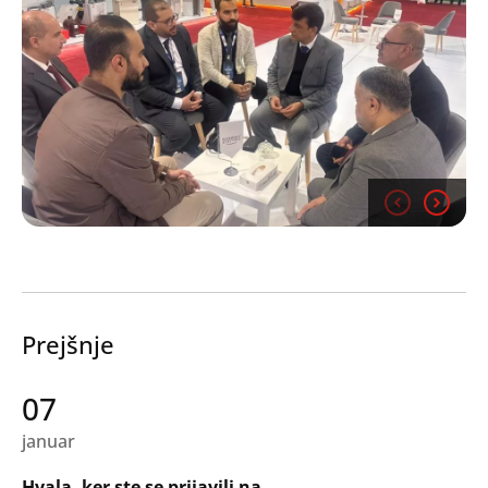
Prejšnje
07
januar
Hvala, ker ste se prijavili na