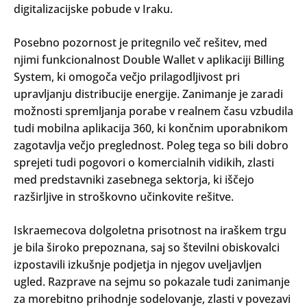
digitalizacijske pobude v Iraku.
Posebno pozornost je pritegnilo več rešitev, med
njimi funkcionalnost Double Wallet v aplikaciji Billing
System, ki omogoča večjo prilagodljivost pri
upravljanju distribucije energije. Zanimanje je zaradi
možnosti spremljanja porabe v realnem času vzbudila
tudi mobilna aplikacija 360, ki končnim uporabnikom
zagotavlja večjo preglednost. Poleg tega so bili dobro
sprejeti tudi pogovori o komercialnih vidikih, zlasti
med predstavniki zasebnega sektorja, ki iščejo
razširljive in stroškovno učinkovite rešitve.
Iskraemecova dolgoletna prisotnost na iraškem trgu
je bila široko prepoznana, saj so številni obiskovalci
izpostavili izkušnje podjetja in njegov uveljavljen
ugled. Razprave na sejmu so pokazale tudi zanimanje
za morebitno prihodnje sodelovanje, zlasti v povezavi