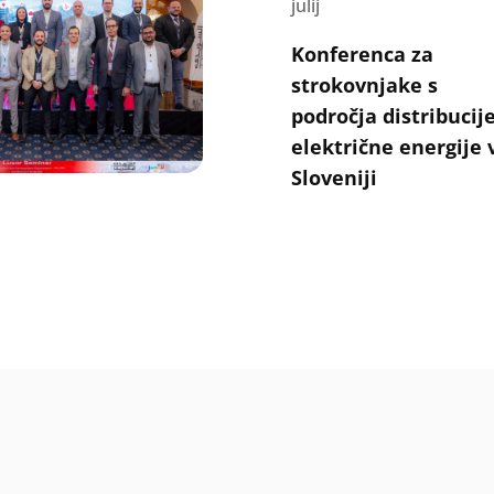
julij
Konferenca za
strokovnjake s
področja distribucij
električne energije 
Sloveniji