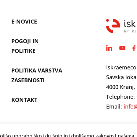
E-NOVICE
POGOJI IN
POLITIKE
Iskraemeco
POLITIKA VARSTVA
Savska loka
ZASEBNOSTI
4000 Kranj, 
Telephone: 
KONTAKT
Email:
info
ljšo uporabniško izkušnjo in izboljšamo kakovost našega