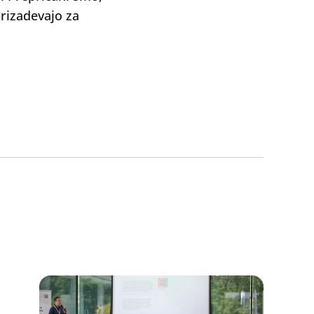
prizadevajo za
Oddaj