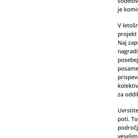
sodelov
je komi
V letoš
projekt
Naj zap
nagradi
posebej
posamez
prispev
kolektiv
za oddi
Uvrstit
poti. T
področj
veselim