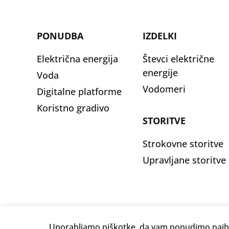
PONUDBA
IZDELKI
Električna energija
Števci električne
energije
Voda
Vodomeri
Digitalne platforme
Koristno gradivo
STORITVE
Strokovne storitve
Upravljane storitve
Uporabljamo piškotke, da vam ponudimo najbo