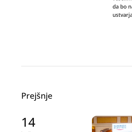
da bo n
ustvarj
Search
Prejšnje
14