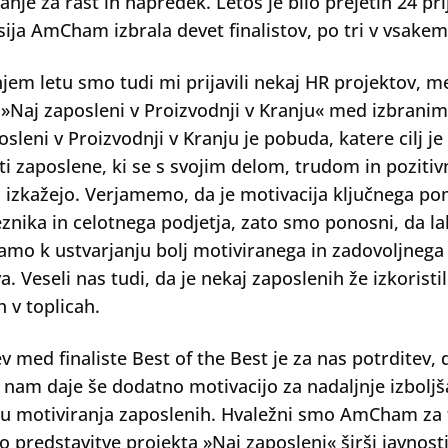
anje za rast in napredek. Letos je bilo prejetih 24 pr
sija AmCham izbrala devet finalistov, po tri v vsakem
njem letu smo tudi mi prijavili nekaj HR projektov, m
 »Naj zaposleni v Proizvodnji v Kranju« med izbranimi 
osleni v Proizvodnji v Kranju je pobuda, katere cilj je
ti zaposlene, ki se s svojim delom, trudom in pozit
 izkažejo. Verjamemo, da je motivacija ključnega p
nika in celotnega podjetja, zato smo ponosni, da l
amo k ustvarjanju bolj motiviranega in zadovoljnega
a. Veseli nas tudi, da je nekaj zaposlenih že izkorist
h v toplicah.
ev med finaliste Best of the Best je za nas potrditev,
o nam daje še dodatno motivacijo za nadaljnje izboljš
u motiviranja zaposlenih. Hvaležni smo AmCham za t
o predstavitve projekta »Naj zaposleni« širši javnost