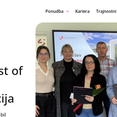
Ponudba
Kariera
Trajnostni
st of
ija
bil