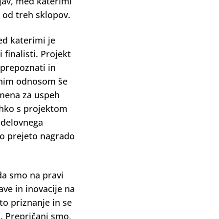
ijav, med katerimi
 od treh sklopov.
ed katerimi je
finalisti. Projekt
 prepoznati in
ivnim odnosom še
omena za uspeh
ahko s projektom
 delovnega
ilo prejeto nagrado
 da smo na pravi
ave in inovacije na
o priznanje in se
i. Prepričani smo,