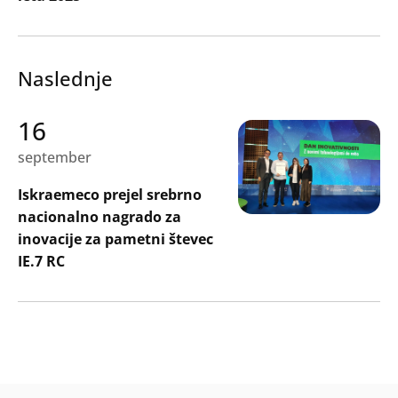
Naslednje
16
september
Iskraemeco prejel srebrno
nacionalno nagrado za
inovacije za pametni števec
IE.7 RC