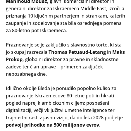
Mahmoud
Mouaz
,
glavni komercialni direktor in
generalni direktor za Iskraemeco
Middle
East
, izro
čila
priznanja 10 ključnim partnerjem in strankam, katerih
zaupanje in sodelovanje sta bila osrednjega pomena
za 80-letno pot Iskraemeca.
Praznovanje se je zaključilo s slavnostno torto, ki sta
Search
jo skupaj razrezala
Thomas
Petuaud-Letang
in
Maks
Oddaj
Prokop
,
globalni direktor za pravne in
skladnostne
zadeve ter član uprave
– primeren zaklju
ček
nepozabnega dne.
Idilično okolje Bleda je ponudilo popolno kuliso za
praznovanje Iskraemecove 80-letne poti in hkrati
pogled naprej k ambicioznim ciljem: pospešeni
digitalizaciji, večji vključitvi umetne inteligence ter
trajnostni rasti z jasno vizijo, da do leta 2028 podjetje
podvoji prihodke na 500 milijonov evrov
.