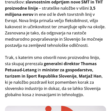
trenutkov:
slavnostnim odprtjem nove SMT in THT
proizvodne linije
– strateške naložbe v višini
3,5
milijona evrov
in ene od le dveh tovrstnih linij v
Evropi. Nova linija prinaša večjo fleksibilnost, višjo
kakovost in učinkovitost ter zmanjšuje vpliv na okolje.
Zasnovana je tako, da odgovarja na rastoče
mednarodno povpraševanje in Slovenijo še močneje
postavlja na zemljevid tehnološke odličnosti.
Trak, s katerim smo otvorili novo proizvodno linijo,
sta skupaj prerezala
generalni direktor Thomas
Petuaud-Letang
in
minister za gospodarstvo,
turizem in šport Republike Slovenije, Matjaž Han
,
ki je naložbo pozdravil kot pomemben korak za
slovensko industrijo in dokaz, da se lahko Slovenija
globalno kosa z inovacijami in tehnologijo.