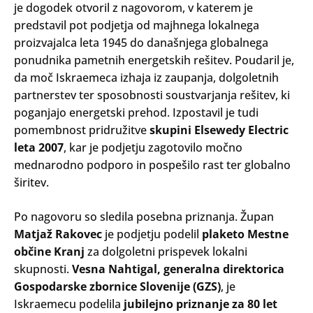
je dogodek otvoril z nagovorom, v katerem je
predstavil pot podjetja od majhnega lokalnega
proizvajalca leta 1945 do današnjega globalnega
ponudnika pametnih energetskih rešitev. Poudaril je,
da moč Iskraemeca izhaja iz zaupanja, dolgoletnih
partnerstev ter sposobnosti soustvarjanja rešitev, ki
poganjajo energetski prehod. Izpostavil je tudi
pomembnost pridružitve
skupini Elsewedy Electric
leta 2007
, kar je podjetju zagotovilo močno
mednarodno podporo in pospešilo rast ter globalno
širitev.
Po nagovoru so sledila posebna priznanja. Župan
Matjaž Rakovec
je podjetju podelil
plaketo Mestne
občine Kranj
za dolgoletni prispevek lokalni
skupnosti.
Vesna Nahtigal, generalna direktorica
Gospodarske zbornice Slovenije (GZS)
, je
Iskraemecu podelila
jubilejno priznanje za 80 let