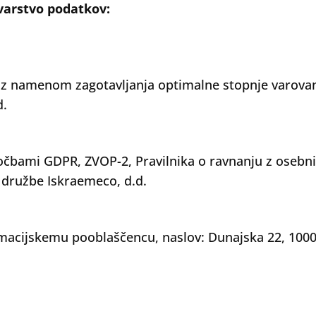
varstvo podatkov:
 z namenom zagotavljanja optimalne stopnje varovanj
d.
ločbami GDPR, ZVOP-2, Pravilnika o ravnanju z osebni
 družbe Iskraemeco, d.d.
rmacijskemu pooblaščencu, naslov: Dunajska 22, 1000 