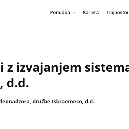
Ponudba
Kariera
Trajnostni
zi z izvajanjem siste
 d.d.
deonadzora, družbe Iskraemeco, d.d.: