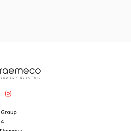
 Group
 4
Slovenija