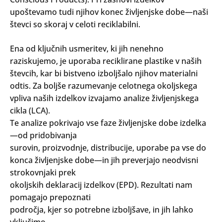
upoštevamo tudi njihov konec življenjske dobe—naši
števci so skoraj v celoti reciklabilni.
Ena od ključnih usmeritev, ki jih nenehno
raziskujemo, je uporaba reciklirane plastike v naših
števcih, kar bi bistveno izboljšalo njihov materialni
odtis. Za boljše razumevanje celotnega okoljskega
vpliva naših izdelkov izvajamo analize življenjskega
cikla (LCA).
Te analize pokrivajo vse faze življenjske dobe izdelka
—od pridobivanja
surovin, proizvodnje, distribucije, uporabe pa vse do
konca življenjske dobe—in jih preverjajo neodvisni
strokovnjaki prek
okoljskih deklaracij izdelkov (EPD). Rezultati nam
pomagajo prepoznati
področja, kjer so potrebne izboljšave, in jih lahko
vključimo