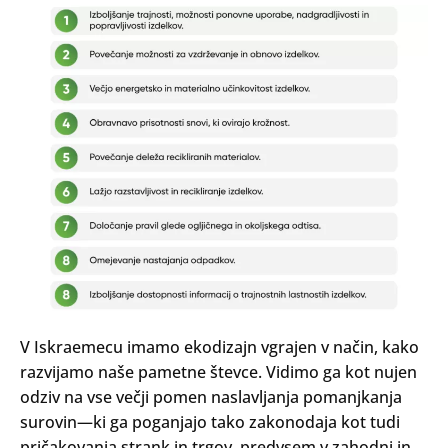
V Iskraemecu imamo ekodizajn vgrajen v način, kako
razvijamo naše pametne števce. Vidimo ga kot nujen
odziv na vse večji pomen naslavljanja pomanjkanja
surovin—ki ga poganjajo tako zakonodaja kot tudi
pričakovanja strank in trgov, predvsem v zahodni in