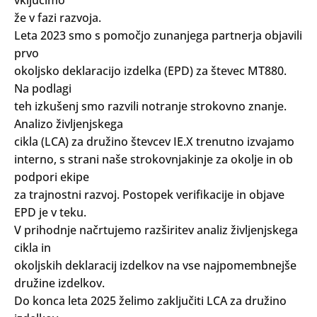
že v fazi razvoja.
Leta 2023 smo s pomočjo zunanjega partnerja objavili
prvo
okoljsko deklaracijo izdelka (EPD) za števec MT880.
Na podlagi
teh izkušenj smo razvili notranje strokovno znanje.
Analizo življenjskega
cikla (LCA) za družino števcev IE.X trenutno izvajamo
interno, s strani naše strokovnjakinje za okolje in ob
podpori ekipe
za trajnostni razvoj. Postopek verifikacije in objave
EPD je v teku.
V prihodnje načrtujemo razširitev analiz življenjskega
cikla in
Search
okoljskih deklaracij izdelkov na vse najpomembnejše
Oddaj
družine izdelkov.
Do konca leta 2025 želimo zaključiti LCA za družino