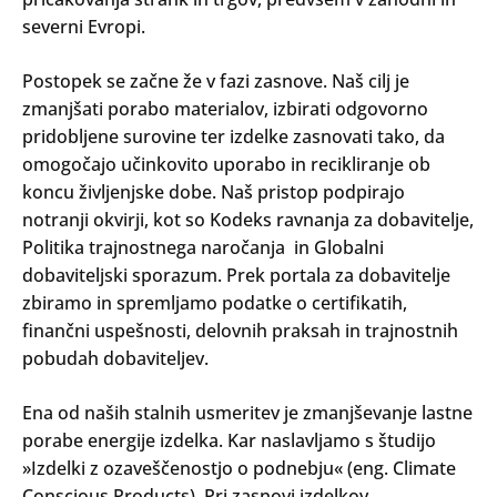
severni Evropi.
Postopek se začne že v fazi zasnove. Naš cilj je
zmanjšati porabo materialov, izbirati odgovorno
pridobljene surovine ter izdelke zasnovati tako, da
omogočajo učinkovito uporabo in recikliranje ob
koncu življenjske dobe. Naš pristop podpirajo
notranji okvirji, kot so Kodeks ravnanja za dobavitelje,
Politika trajnostnega naročanja in Globalni
dobaviteljski sporazum. Prek portala za dobavitelje
zbiramo in spremljamo podatke o certifikatih,
finančni uspešnosti, delovnih praksah in trajnostnih
pobudah dobaviteljev.
Ena od naših stalnih usmeritev je zmanjševanje lastne
porabe energije izdelka. Kar naslavljamo s študijo
»Izdelki z ozaveščenostjo o podnebju« (eng. Climate
Conscious Products). Pri zasnovi izdelkov