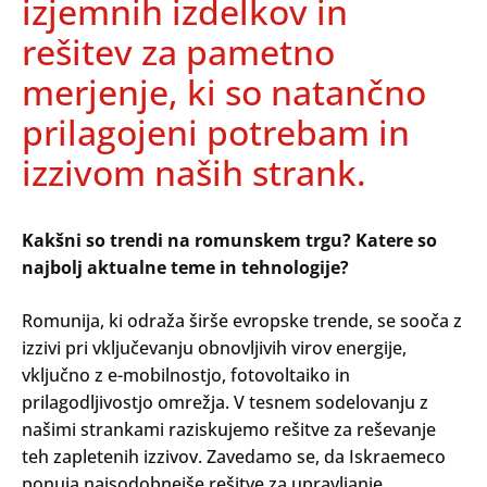
izjemnih izdelkov in
rešitev za pametno
merjenje, ki so natančno
prilagojeni potrebam in
izzivom naših strank.
Kakšni so trendi na romunskem trgu? Katere so
najbolj aktualne teme in tehnologije?
Romunija, ki odraža širše evropske trende, se sooča z
Search
izzivi pri vključevanju obnovljivih virov energije,
Oddaj
vključno z e-mobilnostjo, fotovoltaiko in
prilagodljivostjo omrežja. V tesnem sodelovanju z
našimi strankami raziskujemo rešitve za reševanje
teh zapletenih izzivov. Zavedamo se, da Iskraemeco
ponuja najsodobnejše rešitve za upravljanje