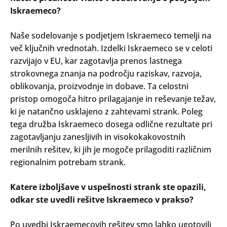
Iskraemeco?
Naše sodelovanje s podjetjem Iskraemeco temelji na
več ključnih vrednotah. Izdelki Iskraemeco se v celoti
razvijajo v EU, kar zagotavlja prenos lastnega
strokovnega znanja na področju raziskav, razvoja,
oblikovanja, proizvodnje in dobave. Ta celostni
pristop omogoča hitro prilagajanje in reševanje težav,
ki je natančno usklajeno z zahtevami strank. Poleg
tega družba Iskraemeco dosega odlične rezultate pri
zagotavljanju zanesljivih in visokokakovostnih
merilnih rešitev, ki jih je mogoče prilagoditi različnim
regionalnim potrebam strank.
Katere izboljšave v uspešnosti strank ste opazili,
odkar ste uvedli rešitve Iskraemeco v prakso?
Po uvedbi Iskraemecovih rešitev smo lahko ugotovili