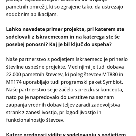
pametnih omrežij, ki so zgrajene tako, da ustrezajo
sodobnim aplikacijam.
Lahko navedete primer projekta, pri katerem ste
sodelovali z Iskraemecom in na katerega ste še
posebej ponosni? Kaj je bil ključ do uspeha?
Naše partnerstvo s podjetjem Iskraemeco je prineslo
številne uspešne projekte. Med njimi je tudi dobava
22.000 pametnih števcev, ki poleg števcev MT880 in
MT174 uporabljajo tudi programski paket Symbiot.
Naše partnerstvo se je začelo s preizkusi koncepta,
nato pa je napredovalo do uvrstitve na seznam
zaupanja vrednih dobaviteljev zaradi zadovoljstva
strank z zanesljivostjo, prilagodljivostjo in
funkcionalnostjo števcev.
Katere prednosti vidite v sodelovanju s podjetjem