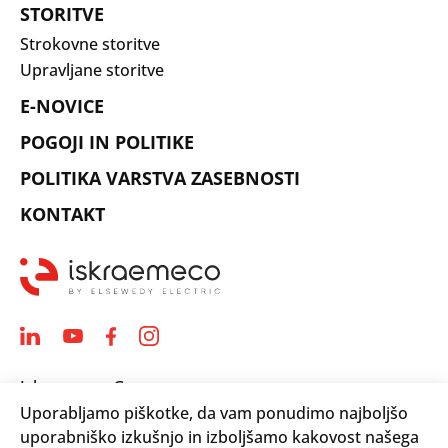
STORITVE
Strokovne storitve
Upravljane storitve
E-NOVICE
POGOJI IN POLITIKE
POLITIKA VARSTVA ZASEBNOSTI
KONTAKT
Iskraemeco Group
Uporabljamo piškotke, da vam ponudimo najboljšo
Savska loka 4
uporabniško izkušnjo in izboljšamo kakovost našega
4000 Kranj, Slovenija