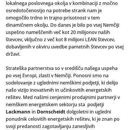
lokalnega poslovnega okolja v kombinaciji z močno
osredotočenostjo na potrebe strank nam je
omogočilo trdno in trajno prisotnost v tem
dinamičnem okolju. Do danes je bilo po vsej Nemčiji
uspešno nameščenih več kot 20 milijonov naših
števcev, vključno z več kot 8 milijoni LEAN števcev,
dobavljenih v okviru uvedbe pametnih števcev po vsej
državi.
Strateška partnerstva so v središču našega uspeha
po vsej Evropi, zlasti v Nemčiji. Ponosni smo na
sodelovanje z uglednimi nemškimi podjetji, ki delijo
našo vizijo inovativnih in učinkovitih energetskih
rešitev. Med našimi cenjenimi prodajnimi partnerji v
nemškem energetskem sektorju sta podjetji
Lackmann
in
Dornscheidt
dolgoletni in ugledni
ponudnik celovitih energetskih rešitev, ki je znan po
svoji predanosti zagotavljanju zanesljivih