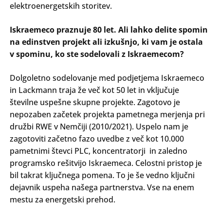
elektroenergetskih storitev.
Iskraemeco praznuje 80 let. Ali lahko delite spomin
na edinstven projekt ali izkušnjo, ki vam je ostala
v spominu, ko ste sodelovali z Iskraemecom?
Dolgoletno sodelovanje med podjetjema Iskraemeco
in Lackmann traja že več kot 50 let in vključuje
številne uspešne skupne projekte. Zagotovo je
nepozaben začetek projekta pametnega merjenja pri
družbi RWE v Nemčiji (2010/2021). Uspelo nam je
zagotoviti začetno fazo uvedbe z več kot 10.000
pametnimi števci PLC, koncentratorji in zaledno
programsko rešitvijo Iskraemeca. Celostni pristop je
bil takrat ključnega pomena. To je še vedno ključni
dejavnik uspeha našega partnerstva. Vse na enem
mestu za energetski prehod.