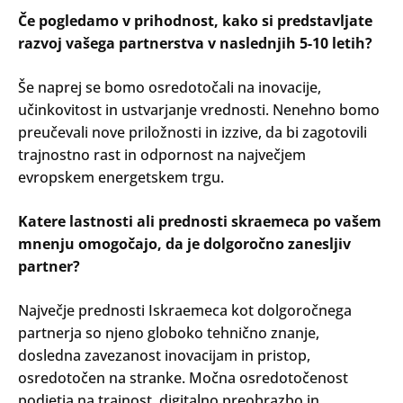
Če pogledamo v prihodnost, kako si predstavljate
razvoj vašega partnerstva v naslednjih 5-10 letih?
Še naprej se bomo osredotočali na inovacije,
učinkovitost in ustvarjanje vrednosti. Nenehno bomo
Search
preučevali nove priložnosti in izzive, da bi zagotovili
Oddaj
trajnostno rast in odpornost na največjem
evropskem energetskem trgu.
Katere lastnosti ali prednosti skraemeca po vašem
mnenju omogočajo, da je dolgoročno zanesljiv
partner?
Največje prednosti Iskraemeca kot dolgoročnega
partnerja so njeno globoko tehnično znanje,
dosledna zavezanost inovacijam in pristop,
osredotočen na stranke. Močna osredotočenost
podjetja na trajnost, digitalno preobrazbo in