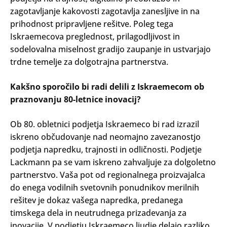
zagotavljanje kakovosti zagotavlja zanesljive in na
prihodnost pripravljene rešitve. Poleg tega
Iskraemecova preglednost, prilagodljivost in
sodelovalna miselnost gradijo zaupanje in ustvarjajo
trdne temelje za dolgotrajna partnerstva.
Kakšno sporočilo bi radi delili z Iskraemecom ob
praznovanju 80-letnice inovacij?
Ob 80. obletnici podjetja Iskraemeco bi rad izrazil
iskreno občudovanje nad neomajno zavezanostjo
podjetja napredku, trajnosti in odličnosti. Podjetje
Lackmann pa se vam iskreno zahvaljuje za dolgoletno
partnerstvo. Vaša pot od regionalnega proizvajalca
do enega vodilnih svetovnih ponudnikov merilnih
rešitev je dokaz vašega napredka, predanega
timskega dela in neutrudnega prizadevanja za
inovacije. V podjetju Iskraemeco ljudje delajo razliko.