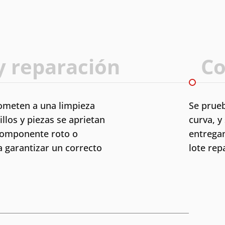
y reparación
Co
ometen a una limpieza
Se prueb
illos y piezas se aprietan
curva, y
componente roto o
entregan
a garantizar un correcto
lote rep