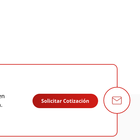
en
Solicitar Cotización
.