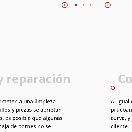
y reparación
Co
ometen a una limpieza
Al igual
illos y piezas se aprietan
prueban 
o, es posible que algunas
curva, y
 caja de bornes no se
cliente.