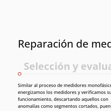
Reparación de medi
Selección y evalu
Similar al proceso de medidores monofásic
energizamos los medidores y verificamos s
funcionamiento, descartando aquellos con
anomalías como segmentos cortados, puen
Search