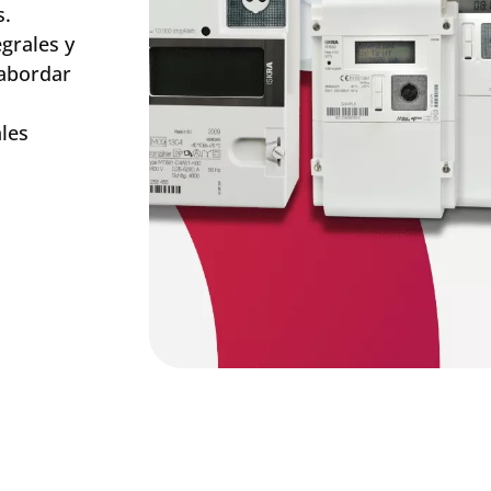
s.
grales y
 abordar
les