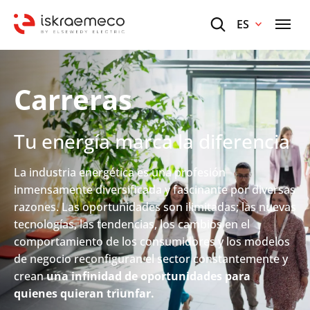
ES
Carreras
Tu energía marca la diferencia
La industria energética es una profesión
inmensamente diversificada y fascinante por diversas
razones. Las oportunidades son ilimitadas; las nuevas
tecnologías, las tendencias, los cambios en el
comportamiento de los consumidores y los modelos
de negocio reconfiguran el sector constantemente y
crean
una infinidad de oportunidades para
quienes quieran triunfar.