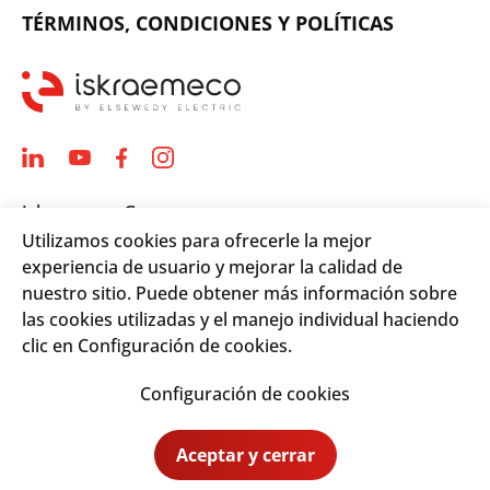
TÉRMINOS, CONDICIONES Y POLÍTICAS
Iskraemeco Group
Utilizamos cookies para ofrecerle la mejor
Savska loka 4
experiencia de usuario y mejorar la calidad de
4000 Kranj, Slovenia
nuestro sitio. Puede obtener más información sobre
Telephone: +(386) 4 206 4000
las cookies utilizadas y el manejo individual haciendo
Email:
info@iskraemeco.com
clic en Configuración de cookies.
Configuración de cookies
© 2026. Iskraemeco Group All rights reserved.
Aceptar y cerrar