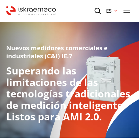
ES
Nuevos medidores comerciales e
industriales (C&I) IE.7
Superando las
limitaciones de las
tecnologías tradicionales
de medición inteligente.
Listos para AMI 2.0.