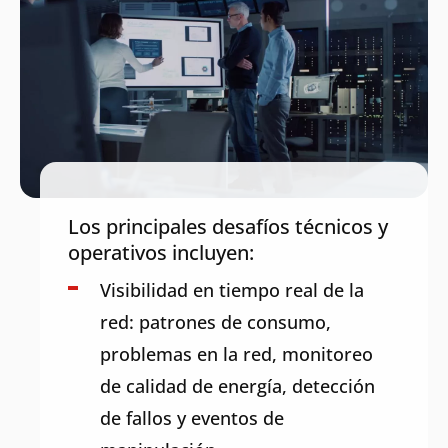
Los
principales
desaf
íos
técnicos
y
operativos
incluyen
:
Visibilidad
en
tiempo
real de la
red:
patrones
de
consumo
,
problemas
en la red,
monitoreo
de
calidad
de
energía
,
detección
de
fallos
y
eventos
de