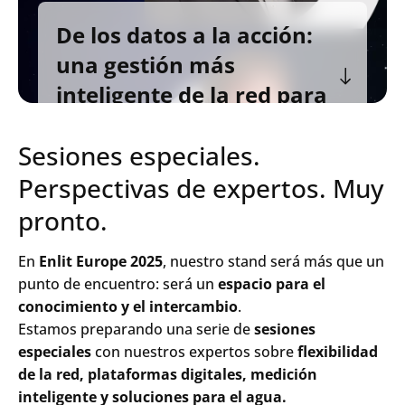
De los datos a la acción:
una gestión más
inteligente de la red para
un futuro flexible
Sesiones especiales.
Tomaž Dostal, Jefe de Innovación
Perspectivas de expertos. Muy
pronto.
En
Enlit Europe 2025
, nuestro stand será más que un
punto de encuentro: será un
espacio para el
conocimiento y el intercambio
.
Estamos preparando una serie de
sesiones
especiales
con nuestros expertos sobre
flexibilidad
de la red, plataformas digitales, medición
inteligente y soluciones para el agua.