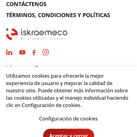
CONTÁCTENOS
TÉRMINOS, CONDICIONES Y POLÍTICAS
Iskraemeco Group
Utilizamos cookies para ofrecerle la mejor
Savska loka 4
experiencia de usuario y mejorar la calidad de
4000 Kranj, Slovenia
nuestro sitio. Puede obtener más información sobre
Telephone: +(386) 4 206 4000
las cookies utilizadas y el manejo individual haciendo
Email:
info@iskraemeco.com
clic en Configuración de cookies.
Configuración de cookies
© 2026. Iskraemeco Group All rights reserved.
Aceptar y cerrar