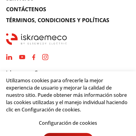
CONTÁCTENOS
TÉRMINOS, CONDICIONES Y POLÍTICAS
Iskraemeco Group
Utilizamos cookies para ofrecerle la mejor
Savska loka 4
experiencia de usuario y mejorar la calidad de
4000 Kranj, Slovenia
nuestro sitio. Puede obtener más información sobre
Telephone: +(386) 4 206 4000
las cookies utilizadas y el manejo individual haciendo
Email:
info@iskraemeco.com
clic en Configuración de cookies.
Configuración de cookies
© 2026. Iskraemeco Group All rights reserved.