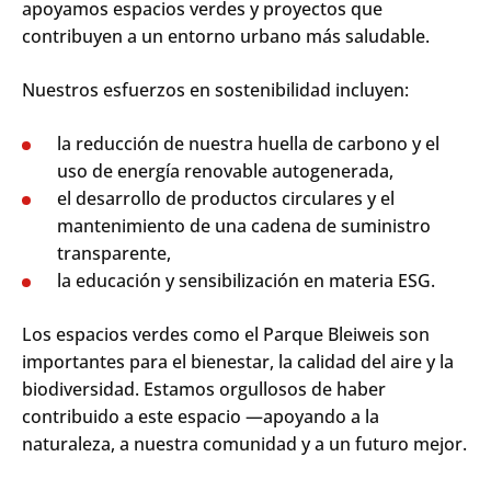
apoyamos
espacios
verdes
y
proyectos
que
contribuyen
a un
entorno
urbano más
saludable
.
Nuestros
esfuerzos
en
sostenibilidad
incluyen
:
la
reducción
de
nuestra
huella
de
carbono
y
el
uso
de
energía
renovable
autogenerada
,
el
desarrollo
de
productos
circulares y
el
mantenimiento
de
una
cadena
de
suministro
transparente,
la
educación
y
sensibilización
en
materia
ESG.
Los
espacios
verdes
como
el
Parque Bleiweis son
importantes
para
el
bienestar
, la
calidad
del
aire
y la
biodiversidad
. Estamos
orgullosos
de
haber
contribuido
a
este
espacio
—
apoyando
a la
naturaleza
, a
nuestra
comunidad
y a un
futuro
mejor
.