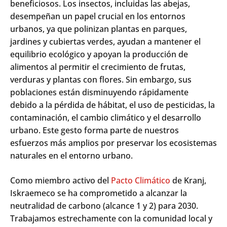
beneficiosos
. Los
insectos
,
incluidas
las
abejas
,
desempeñan
un
papel
crucial en los
entornos
urbanos
, ya que
polinizan
plantas
en
parques
,
jardines
y
cubiertas
verdes
,
ayudan
a
mantener
el
equilibrio
ecológico
y
apoyan
la
producción
de
alimentos
al
permitir
el
crecimiento
de
frutas
,
verduras
y
plantas
con
flores
. Sin embargo, sus
poblaciones
están
disminuyendo
rápidamente
debido
a la
pérdida
de hábitat,
el
uso
de
pesticidas
, la
contaminación
,
el
cambio
climático
y
el
desarrollo
urbano. Este gesto forma parte de
nuestros
esfuerzos
más
amplios
por
preservar
los
ecosistemas
naturales en
el
entorno
urbano.
Como
miembro
activo
del
Pacto
Climático
de Kranj,
Iskraemeco se ha
comprometido
a
alcanzar
la
neutralidad
de
carbono
(
alcance
1 y 2) para 2030.
Trabajamos
estrechamente
con la
comunidad
local y